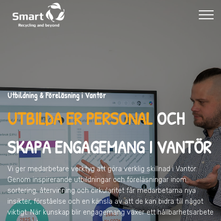
Utbildning & Föreläsning i Vantör
UTBILDA ER PERSONAL
OCH
SKAPA ENGAGEMANG I VANTÖR
Vi ger medarbetare verktyg att göra verklig skillnad
i Vantör
.
Genom inspirerande utbildningar och föreläsningar inom
sortering, återvinning och cirkularitet får medarbetarna nya
insikter, förståelse och en känsla av att de kan bidra till något
viktigt. När kunskap blir engagemang växer ett hållbarhetsarbete