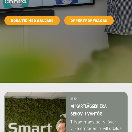
som märks.
BOKA TID MED SÄLJARE
OFFERTFÖRFRÅGAN
STEG 1
VI KARTLÄGGER ERA
BEHOV I VANTÖR
Tillsammans ser vi över
vilka områden ni vill utbilda