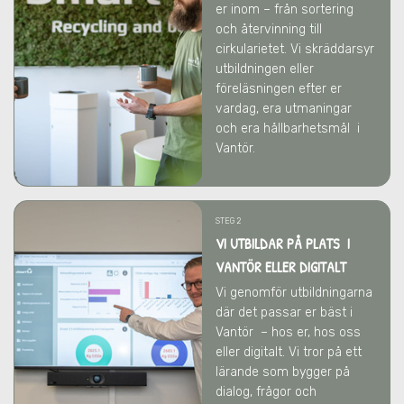
er inom – från sortering
och återvinning till
cirkularietet. Vi skräddarsyr
utbildningen eller
föreläsningen efter er
vardag, era utmaningar
och era hållbarhetsmål
i
Vantör
.
STEG 2
VI UTBILDAR PÅ PLATS I
VANTÖR ELLER DIGITALT
Vi genomför utbildningarna
där det passar er bäst
i
Vantör
– hos er, hos oss
eller digitalt. Vi tror på ett
lärande som bygger på
dialog, frågor och