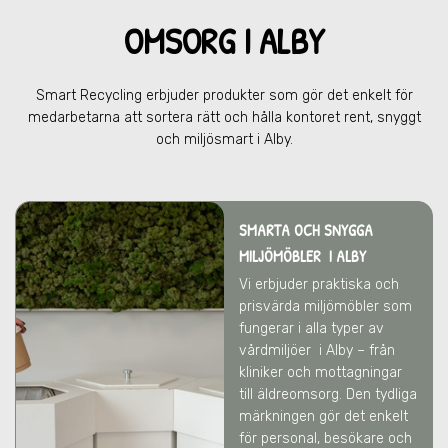
OMSOR
G I ALBY
Smart Recycling erbjuder produkter som gör det enkelt för
medarbetarna att sortera rätt och hålla kontoret rent, snyggt
och miljösmart
i Alby.
SMARTA OCH SNYGGA
MILJÖMÖBLER
I ALBY
Vi erbjuder praktiska och
prisvärda miljömöbler som
fungerar i alla typer av
vårdmiljöer
i Alby
– från
kliniker och mottagningar
till äldreomsorg. Den tydliga
märkningen gör det enkelt
för personal, besökare och