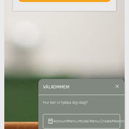
close
VÄLKOMMEN!
Hur kan vi hjälpa dig idag?
calendar_month
keyboard_a
AccountMenu.Modal.Menu.CreateMeeting