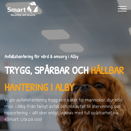
Avfallshantering för vård & omsorg i Alby
TRYGG, SPÅRBAR OCH
HÅLLBAR
HANTERING I ALBY
Vi gör avfallshantering trygg och säker för människor, djur och
miljö
i Alby
. Från farligt avfall och riskavfall till återvinning och
rapportering – allt sker enligt lagkrav med full spårbarhet via
eSmart. Lita på oss!