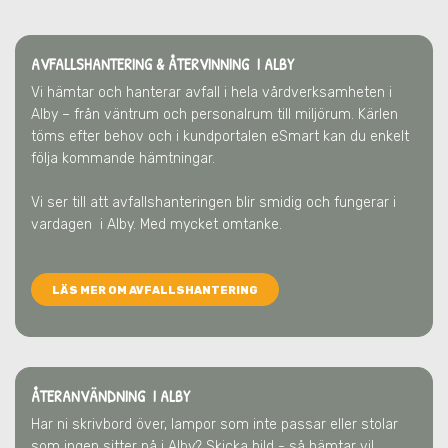
AVFALLSHANTERING & ÅTERVINNING
I ALBY
Vi hämtar och hanterar avfall i hela vårdverksamheten
i
Alby
– från väntrum och personalrum till miljörum. Kärlen
töms efter behov och i kundportalen eSmart kan du enkelt
följa kommande hämtningar.
Vi ser till att avfallshanteringen blir smidig och fungerar i
vardagen
i Alby
. Med mycket omtanke.
LÄS MER OM AVFALLSHANTERING
ÅTERANVÄNDNING I ALBY
Har ni skrivbord över, lampor som inte passar eller stolar
som ingen sitter på
i Alby
? Skicka bild - så hämtar vi!