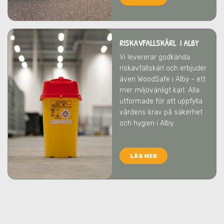
RISKAVFALLSKÄRL I ALBY
Vi levererar godkända
riskavfallskärl och erbjuder
även WoodSafe
i Alby
- ett
mer miljövänligt kärl. Alla
utformade för att uppfylla
vårdens krav på säkerhet
och hygien
i Alby
.
LÄS MER