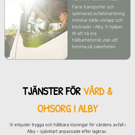
Färre transporter och
optimerad avfallshantering
minskar både utsläpp och
kostnader
i Alby
. Vi hjälper
till att nå era
hållbarhetsmål utan att
tumma på säkerheten.
TJÄNSTER FÖR
VÅRD &
OMSORG I ALBY
Vi erbjuder trygga och hållbara lösningar för vårdens avfall
i
Alby
– självklart anpassade efter lagkrav.