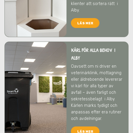
klienter att sortera rätt
i
Alby
.
LÄS MER
KÄRL FÖR ALLA BEHOV I
ALBY
Oavsett om ni driver en
veterinärklinik, mottagning
eller äldreboende levererar
vi kärl för alla typer av
avfall – även farligt och
sekretessbelagt
i Alby
.
Kärlen märks tydligt och
anpassas efter era rutiner
och avdelningar.
LÄS MER