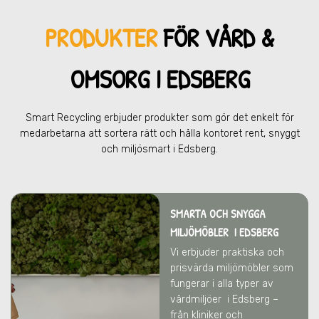
PRODUKTER
FÖR VÅRD &
OMSOR
G I EDSBERG
Smart Recycling erbjuder produkter som gör det enkelt för
medarbetarna att sortera rätt och hålla kontoret rent, snyggt
och miljösmart
i Edsberg.
SMARTA OCH SNYGGA
MILJÖMÖBLER
I EDSBERG
Vi erbjuder praktiska och
prisvärda miljömöbler som
fungerar i alla typer av
vårdmiljöer
i Edsberg
–
från kliniker och