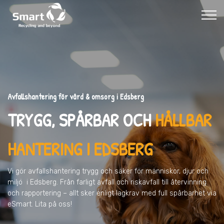
Avfallshantering för vård & omsorg i Edsberg
TRYGG, SPÅRBAR OCH
HÅLLBAR
HANTERING I EDSBERG
Vi gör avfallshantering trygg och säker för människor, djur och
miljö
i Edsberg
. Från farligt avfall och riskavfall till återvinning
och rapportering – allt sker enligt lagkrav med full spårbarhet via
eSmart. Lita på oss!