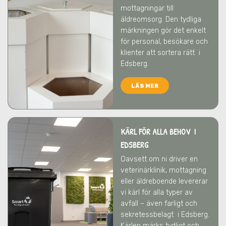
mottagningar till
äldreomsorg. Den tydliga
märkningen gör det enkelt
för personal, besökare och
klienter att sortera rätt
i
Edsberg
.
LÄS MER
KÄRL FÖR ALLA BEHOV I
EDSBERG
Oavsett om ni driver en
veterinärklinik, mottagning
eller äldreboende levererar
vi kärl för alla typer av
avfall – även farligt och
sekretessbelagt
i Edsberg
.
Kärlen märks tydligt och