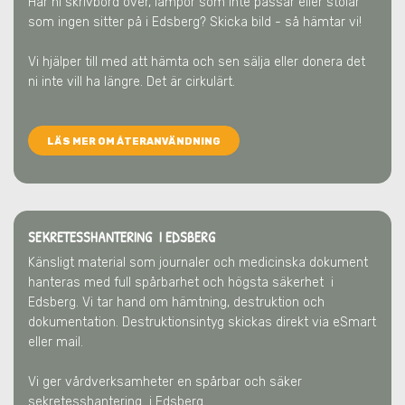
Har ni skrivbord över, lampor som inte passar eller stolar
som ingen sitter på
i Edsberg
? Skicka bild - så hämtar vi!
Vi hjälper till med att hämta och sen sälja eller donera det
ni inte vill ha längre. Det är cirkulärt.
LÄS MER OM ÅTERANVÄNDNING
SEKRETESSHANTERING I EDSBERG
Känsligt material som journaler och medicinska dokument
hanteras med full spårbarhet och högsta säkerhet
i
Edsberg
. Vi tar hand om hämtning, destruktion och
dokumentation. Destruktionsintyg skickas direkt via eSmart
eller mail.
Vi ger vårdverksamheter en spårbar och säker
sekretesshantering
i Edsberg
.