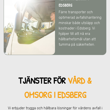
EDSBERG
Färre transporter och
optimerad avfallshantering
minskar både utsläpp och
kostnader
i Edsberg
. Vi
hjälper till att nå era
hållbarhetsmål utan att
tumma på säkerheten.
TJÄNSTER FÖR
VÅRD &
OMSORG I EDSBERG
Vi erbjuder trygga och hållbara lösningar för vårdens avfall
i