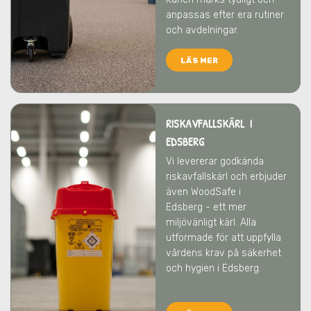
anpassas efter era rutiner
och avdelningar.
LÄS MER
RISKAVFALLSKÄRL I
EDSBERG
Vi levererar godkända
riskavfallskärl och erbjuder
även WoodSafe
i
Edsberg
- ett mer
miljövänligt kärl. Alla
utformade för att uppfylla
vårdens krav på säkerhet
och hygien
i Edsberg
.