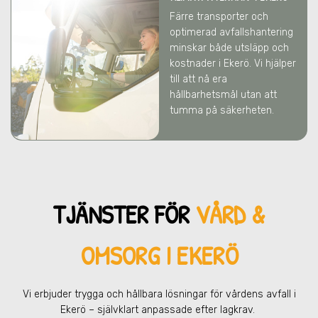
Färre transporter och
optimerad avfallshantering
minskar både utsläpp och
kostnader
i Ekerö
. Vi hjälper
till att nå era
hållbarhetsmål utan att
tumma på säkerheten.
TJÄNSTER FÖR
VÅRD &
OMSORG I EKERÖ
Vi erbjuder trygga och hållbara lösningar för vårdens avfall
i
Ekerö
– självklart anpassade efter lagkrav.