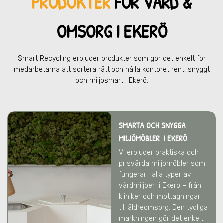
PRODUKTER
FÖR VÅRD &
OMSOR
G I EKERÖ
Smart Recycling erbjuder produkter som gör det enkelt för
medarbetarna att sortera rätt och hålla kontoret rent, snyggt
och miljösmart
i Ekerö.
SMARTA OCH SNYGGA
MILJÖMÖBLER
I EKERÖ
Vi erbjuder praktiska och
prisvärda miljömöbler som
fungerar i alla typer av
vårdmiljöer
i Ekerö
– från
kliniker och mottagningar
till äldreomsorg. Den tydliga
märkningen gör det enkelt