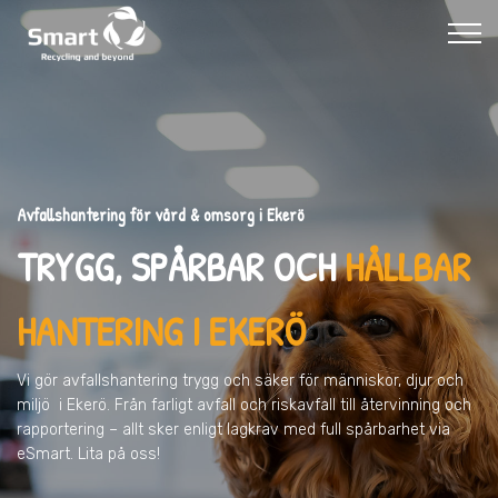
Avfallshantering för vård & omsorg i Ekerö
TRYGG, SPÅRBAR OCH
HÅLLBAR
HANTERING I EKERÖ
Vi gör avfallshantering trygg och säker för människor, djur och
miljö
i Ekerö
. Från farligt avfall och riskavfall till återvinning och
rapportering – allt sker enligt lagkrav med full spårbarhet via
eSmart. Lita på oss!