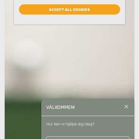
ACCEPT ALL COOKIES
close
VÄLKOMMEN!
Hur kan vi hjälpa dig idag?