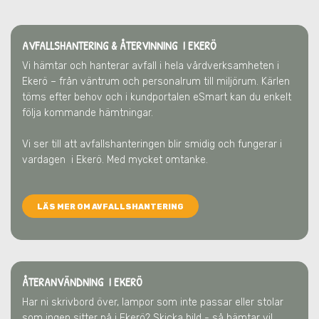
AVFALLSHANTERING & ÅTERVINNING
I EKERÖ
Vi hämtar och hanterar avfall i hela vårdverksamheten
i
Ekerö
– från väntrum och personalrum till miljörum. Kärlen
töms efter behov och i kundportalen eSmart kan du enkelt
följa kommande hämtningar.
Vi ser till att avfallshanteringen blir smidig och fungerar i
vardagen
i Ekerö
. Med mycket omtanke.
LÄS MER OM AVFALLSHANTERING
ÅTERANVÄNDNING I EKERÖ
Har ni skrivbord över, lampor som inte passar eller stolar
som ingen sitter på
i Ekerö
? Skicka bild - så hämtar vi!