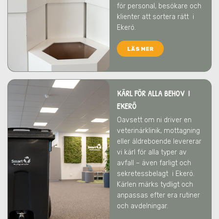
för personal, besökare och
klienter att sortera rätt
i
Ekerö
.
LÄS MER
KÄRL FÖR ALLA BEHOV I
EKERÖ
Oavsett om ni driver en
veterinärklinik, mottagning
eller äldreboende levererar
vi kärl för alla typer av
avfall – även farligt och
sekretessbelagt
i Ekerö
.
Kärlen märks tydligt och
anpassas efter era rutiner
och avdelningar.