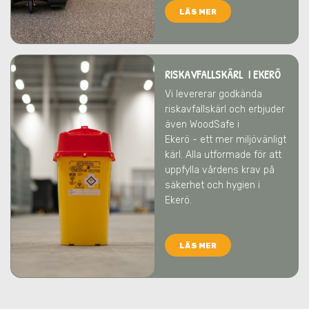
LÄS MER
RISKAVFALLSKÄRL I EKERÖ
Vi levererar godkända
riskavfallskärl och erbjuder
även WoodSafe
i
Ekerö
- ett mer miljövänligt
kärl. Alla utformade för att
uppfylla vårdens krav på
säkerhet och hygien
i
Ekerö
.
LÄS MER