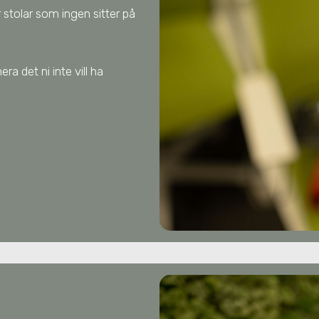
 stolar som ingen sitter på
ra det ni inte vill ha