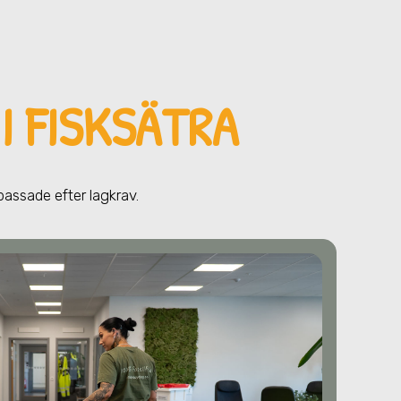
I FISKSÄTRA
npassade efter lagkrav.