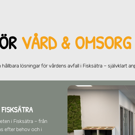
FÖR
VÅRD & OMSORG 
 hållbara lösningar för vårdens avfall
i Fisksätra
– självklart a
 FISKSÄTRA
heten
i Fisksätra
– från
s efter behov och i