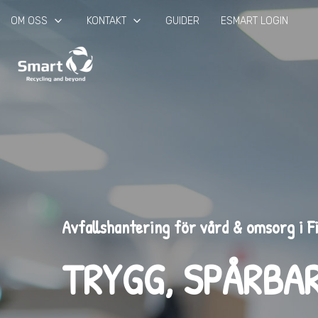
keyboard_arrow_down
keyboard_arrow_down
OM OSS
KONTAKT
GUIDER
ESMART LOGIN
Avfallshantering för vård & omsorg i F
TRYGG, SPÅRBA