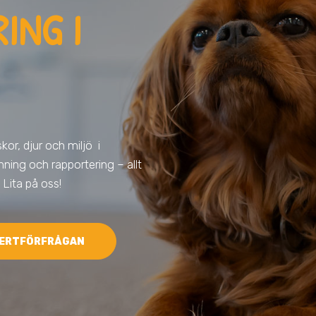
ING I
kor, djur och miljö
i
rvinning och rapportering – allt
 Lita på oss!
ERTFÖRFRÅGAN