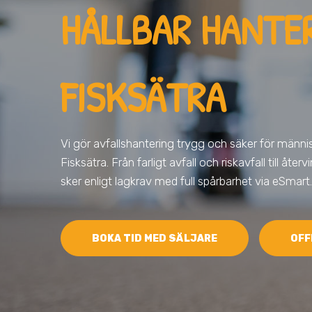
HÅLLBAR HANTER
FISKSÄTRA
Vi gör avfallshantering trygg och säker för männis
Fisksätra
. Från farligt avfall och riskavfall till åte
sker enligt lagkrav med full spårbarhet via eSmart.
BOKA TID MED SÄLJARE
OFF