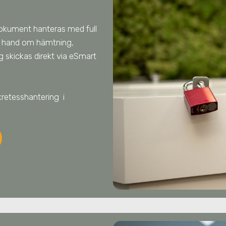
dokument hanteras med full
ar hand om hämtning,
 skickas direkt via eSmart
kretesshantering
i