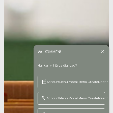
close
VÄLKOMMEN!
Hur kan vi hjälpa dig idag?
calendar_month
keyboard_a
AccountMenu.Modal.Menu.CreateMeeting
call
AccountMenu.Modal.Menu.CreateMeetingCa