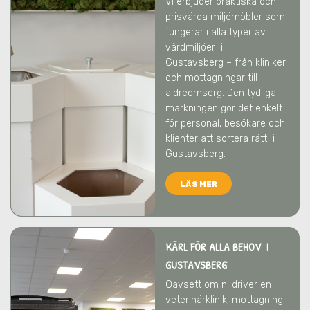
Vi erbjuder praktiska och
prisvärda miljömöbler som
fungerar i alla typer av
vårdmiljöer
i
Gustavsberg
– från kliniker
och mottagningar till
äldreomsorg. Den tydliga
märkningen gör det enkelt
för personal, besökare och
klienter att sortera rätt
i
Gustavsberg
.
LÄS MER
KÄRL FÖR ALLA BEHOV I
GUSTAVSBERG
Oavsett om ni driver en
veterinärklinik, mottagning