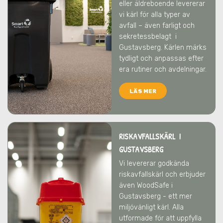
eller äldreboende levererar
vi kärl för alla typer av
avfall – även farligt och
sekretessbelagt
i
Gustavsberg
. Kärlen märks
tydligt och anpassas efter
era rutiner och avdelningar.
LÄS MER
RISKAVFALLSKÄRL I
GUSTAVSBERG
Vi levererar godkända
riskavfallskärl och erbjuder
även WoodSafe
i
Gustavsberg
- ett mer
miljövänligt kärl. Alla
utformade för att uppfylla