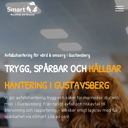
Avfallshantering för vård & omsorg i Gustavsberg
TRYGG, SPÅRBAR OCH
HÅLLBAR
HANTERING I GUSTAVSBERG
Vi gör avfallshantering trygg och säker för människor, djur och
miljö
i Gustavsberg
. Från farligt avfall och riskavfall till
återvinning och rapportering – allt sker enligt lagkrav med full
spårbarhet via eSmart. Lita på oss!