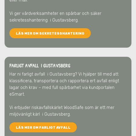
eller mail.
Vi ger vårdverksamheter en spårbar och säker
sekretesshantering
i Gustavsberg
.
LÄS MER OM SEKRETESSHANTERING
FARLIGT AVFALL I GUSTAVSBERG
Har ni farligt avfall
i Gustavsberg
? Vi hjälper till med att
klassificera, transportera och rapportera ert avfall enligt
lagar och krav – med full spårbarhet via kundportalen
eSmart.
Vi erbjuder riskavfallskärlet WoodSafe som är ett mer
miljövänligt kärl
i Gustavsberg
.
LÄS MER OM FARLIGT AVFALL