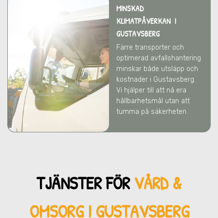
MINSKAD
KLIMATPÅVERKAN I
GUSTAVSBERG
Färre transporter och
optimerad avfallshantering
minskar både utsläpp och
kostnader
i Gustavsberg
.
Vi hjälper till att nå era
hållbarhetsmål utan att
tumma på säkerheten.
TJÄNSTER FÖR
VÅRD &
OMSORG I GUSTAVSBERG