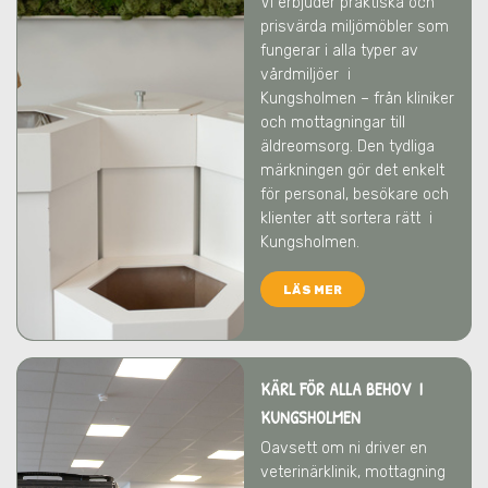
Vi erbjuder praktiska och
prisvärda miljömöbler som
fungerar i alla typer av
vårdmiljöer
i
Kungsholmen
– från kliniker
och mottagningar till
äldreomsorg. Den tydliga
märkningen gör det enkelt
för personal, besökare och
klienter att sortera rätt
i
Kungsholmen
.
LÄS MER
KÄRL FÖR ALLA BEHOV I
KUNGSHOLMEN
Oavsett om ni driver en
veterinärklinik, mottagning