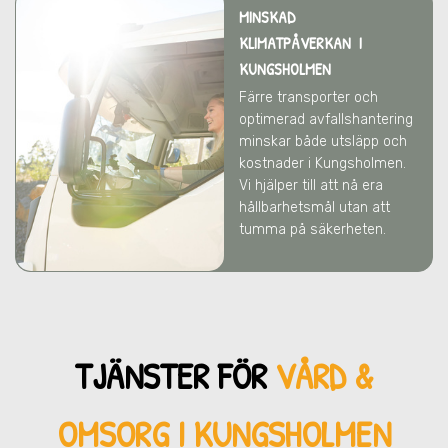
MINSKAD
KLIMATPÅVERKAN I
KUNGSHOLMEN
Färre transporter och
optimerad avfallshantering
minskar både utsläpp och
kostnader
i Kungsholmen
.
Vi hjälper till att nå era
hållbarhetsmål utan att
tumma på säkerheten.
TJÄNSTER FÖR
VÅRD &
OMSORG I KUNGSHOLMEN