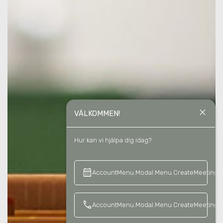
close
VÄLKOMMEN!
Hur kan vi hjälpa dig idag?
calendar_month
keyboard_a
AccountMenu.Modal.Menu.CreateMeeting
call
AccountMenu.Modal.Menu.CreateMeetingCa