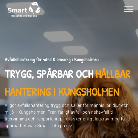
Avfallshantering för vård & omsorg i Kungsholmen
TRYGG, SPÅRBAR OCH
HÅLLBAR
HANTERING I KUNGSHOLMEN
Vi gör avfallshantering trygg och säker för människor, djur och
miljö
i Kungsholmen
. Från farligt avfall och riskavfall till
återvinning och rapportering – allt sker enligt lagkrav med full
spårbarhet via eSmart. Lita på oss!