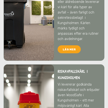
eller äldreboende levererar
vi kärl för alla typer av
avfall – även farligt och
sekretessbelagt
i
Kungsholmen
. Kärlen
märks tydligt och
anpassas efter era rutiner
och avdelningar.
LÄS MER
RISKAVFALLSKÄRL I
KUNGSHOLMEN
Vi levererar godkända
riskavfallskärl och erbjuder
även WoodSafe
i
Kungsholmen
- ett mer
miljövänligt kärl. Alla