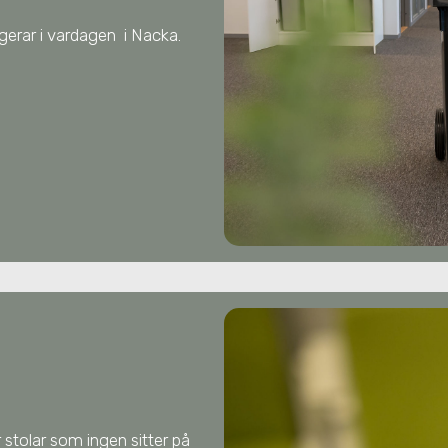
ungerar i vardagen
i Nacka
.
 stolar som ingen sitter på