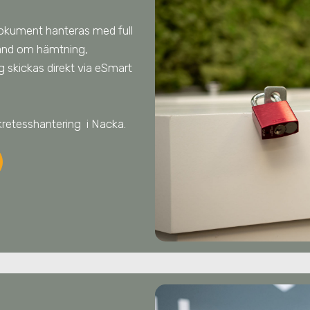
dokument hanteras med full
 hand om hämtning,
 skickas direkt via eSmart
kretesshantering
i Nacka
.