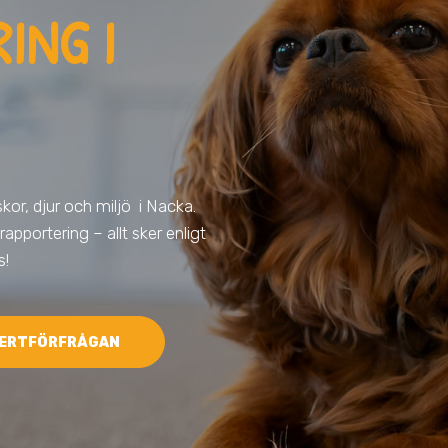
ING I
kor, djur och miljö
i Nacka
.
 rapportering – allt sker enligt
s!
ERTFÖRFRÅGAN