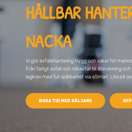
HÅLLBAR HANTER
NACKA
Vi gör avfallshantering trygg och säker för männis
Från farligt avfall och riskavfall till återvinning och
lagkrav med full spårbarhet via eSmart. Lita på os
BOKA TID MED SÄLJARE
OFF