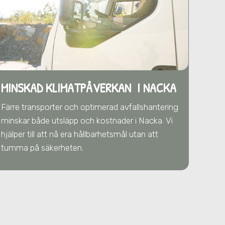
MINSKAD KLIMATPÅVERKAN I NACKA
Färre transporter och optimerad avfallshantering
minskar både utsläpp och kostnader
i Nacka
. Vi
hjälper till att nå era hållbarhetsmål utan att
tumma på säkerheten.