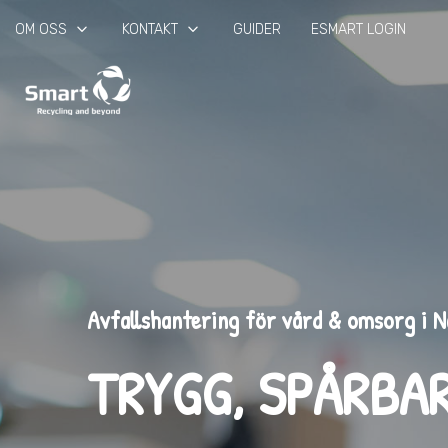
keyboard_arrow_down
keyboard_arrow_down
OM OSS
KONTAKT
GUIDER
ESMART LOGIN
Avfallshantering för vård & omsorg i 
TRYGG, SPÅRBA