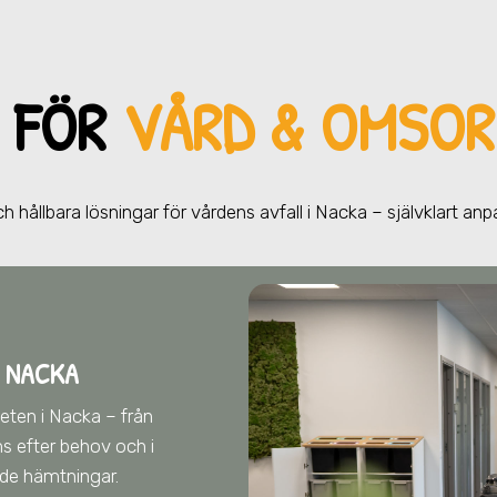
 FÖR
VÅRD & OMSOR
h hållbara lösningar för vårdens avfall
i Nacka
– självklart an
 NACKA
heten
i Nacka
– från
s efter behov och i
de hämtningar.