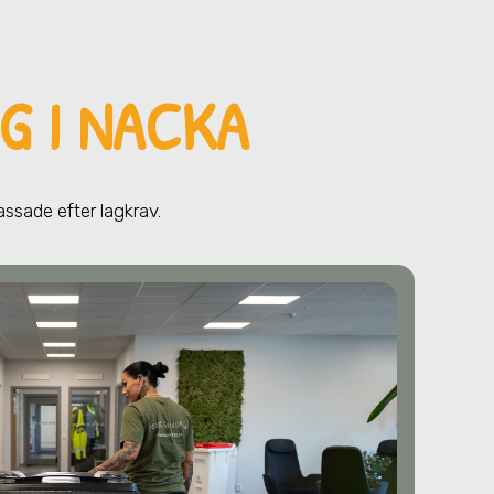
G I NACKA
passade efter lagkrav.