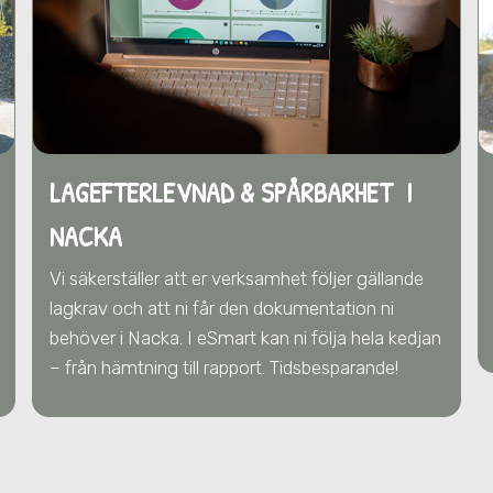
LAGEFTERLEVNAD & SPÅRBARHET I
NACKA
Vi säkerställer att er verksamhet följer gällande
lagkrav och att ni får den dokumentation ni
behöver
i Nacka
. I eSmart kan ni följa hela kedjan
– från hämtning till rapport. Tidsbesparande!