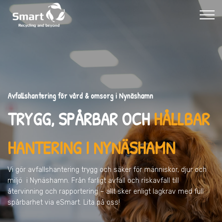
Avfallshantering för vård & omsorg i Nynäshamn
TRYGG, SPÅRBAR OCH
HÅLLBAR
HANTERING I NYNÄSHAMN
Vi gör avfallshantering trygg och säker för människor, djur och
miljö
i Nynäshamn
. Från farligt avfall och riskavfall till
återvinning och rapportering – allt sker enligt lagkrav med full
spårbarhet via eSmart. Lita på oss!