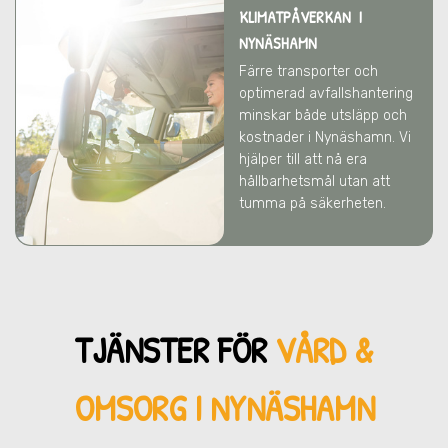
KLIMATPÅVERKAN I
NYNÄSHAMN
Färre transporter och
optimerad avfallshantering
minskar både utsläpp och
kostnader
i Nynäshamn
. Vi
hjälper till att nå era
hållbarhetsmål utan att
tumma på säkerheten.
TJÄNSTER FÖR
VÅRD &
OMSORG I NYNÄSHAMN