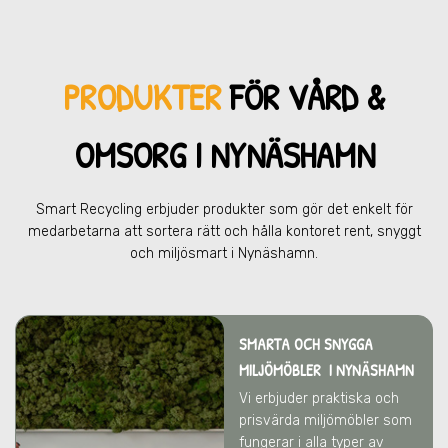
PRODUKTER
FÖR VÅRD &
OMSOR
G I NYNÄSHAMN
Smart Recycling erbjuder produkter som gör det enkelt för
medarbetarna att sortera rätt och hålla kontoret rent, snyggt
och miljösmart
i Nynäshamn.
SMARTA OCH SNYGGA
MILJÖMÖBLER
I NYNÄSHAMN
Vi erbjuder praktiska och
prisvärda miljömöbler som
fungerar i alla typer av