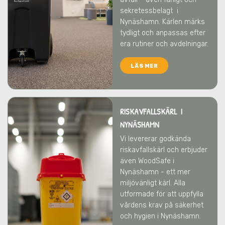
sekretessbelagt
i
Nynäshamn
. Kärlen märks
tydligt och anpassas efter
era rutiner och avdelningar.
LÄS MER
RISKAVFALLSKÄRL I
NYNÄSHAMN
Vi levererar godkända
riskavfallskärl och erbjuder
även WoodSafe
i
Nynäshamn
- ett mer
miljövänligt kärl. Alla
utformade för att uppfylla
vårdens krav på säkerhet
och hygien
i Nynäshamn
.