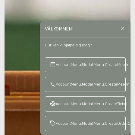
close
VÄLKOMMEN!
Hur kan vi hjälpa dig idag?
calendar_month
keyboard_a
AccountMenu.Modal.Menu.CreateMeeting
call
AccountMenu.Modal.Menu.CreateMeetingCa
support
keyboard_arrow_right
AccountMenu.Modal.Menu.CreateTicket
sell
AccountMenu.Modal.Menu.CreateOrderOffe