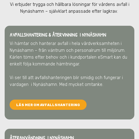
Vi erbjuder trygga och hållbara lösningar för vårdens avfall
i
Nynäshamn
– självklart anpassade efter lagkrav.
AVFALLSHANTERING & ÅTERVINNING
I NYNÄSHAMN
Vi hämtar och hanterar avfall i hela vårdverksamheten
i
Nynäshamn
– från väntrum och personalrum till miljörum.
Kärlen töms efter behov och i kundportalen eSmart kan du
enkelt följa kommande hämtningar.
Vi ser till att avfallshanteringen blir smidig och fungerar i
vardagen
i Nynäshamn
. Med mycket omtanke.
LÄS MER OM AVFALLSHANTERING
ÅTERANVÄNDNING I NYNÄSHAMN