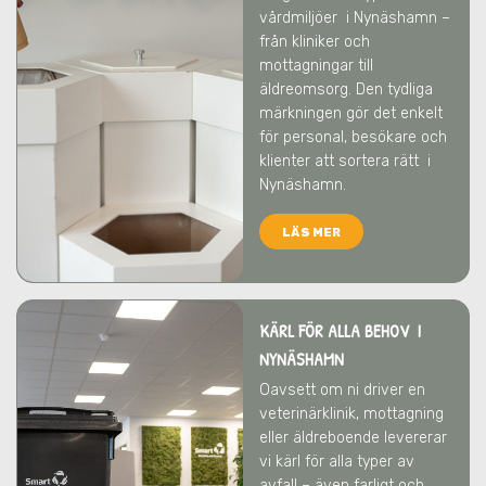
vårdmiljöer
i Nynäshamn
–
från kliniker och
mottagningar till
äldreomsorg. Den tydliga
märkningen gör det enkelt
för personal, besökare och
klienter att sortera rätt
i
Nynäshamn
.
LÄS MER
KÄRL FÖR ALLA BEHOV I
NYNÄSHAMN
Oavsett om ni driver en
veterinärklinik, mottagning
eller äldreboende levererar
vi kärl för alla typer av
avfall – även farligt och