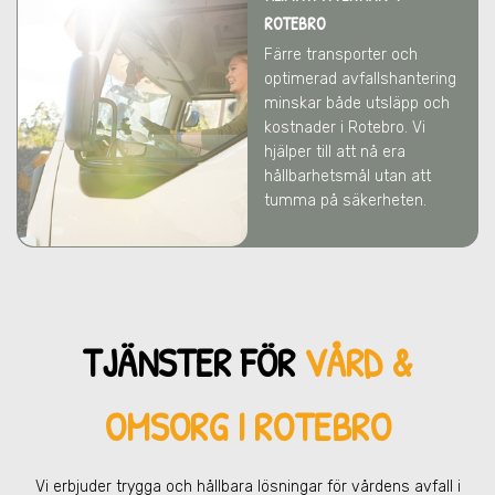
ROTEBRO
Färre transporter och
optimerad avfallshantering
minskar både utsläpp och
kostnader
i Rotebro
. Vi
hjälper till att nå era
hållbarhetsmål utan att
tumma på säkerheten.
TJÄNSTER FÖR
VÅRD &
OMSORG I ROTEBRO
Vi erbjuder trygga och hållbara lösningar för vårdens avfall
i