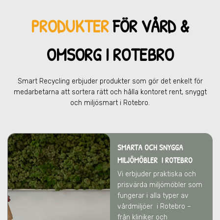
PRODUKTER
FÖR VÅRD &
OMSOR
G I ROTEBRO
Smart Recycling erbjuder produkter som gör det enkelt för
medarbetarna att sortera rätt och hålla kontoret rent, snyggt
och miljösmart
i Rotebro.
SMARTA OCH SNYGGA
MILJÖMÖBLER
I ROTEBRO
Vi erbjuder praktiska och
prisvärda miljömöbler som
fungerar i alla typer av
vårdmiljöer
i Rotebro
–
från kliniker och