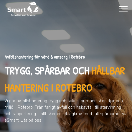
Avfallshantering för vård & omsorg i Rotebro
TRYGG, SPÅRBAR OCH
HÅLLBAR
HANTERING I ROTEBRO
Vi gör avfallshantering trygg och säker för människor, djur och
miljö
i Rotebro
. Från farligt avfall och riskavfall till återvinning
och rapportering – allt sker enligt lagkrav med full spårbarhet via
eSmart. Lita på oss!