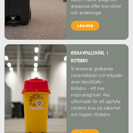
anpassas efter era rutiner
och avdelningar.
LÄS MER
RISKAVFALLSKÄRL I
ROTEBRO
Vi levererar godkända
riskavfallskärl och erbjuder
även WoodSafe
i
Rotebro
- ett mer
miljövänligt kärl. Alla
utformade för att uppfylla
vårdens krav på säkerhet
och hygien
i Rotebro
.