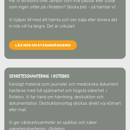
Har ni skrivbord över, lampor som inte passar eller stolar
som ingen sitter på
i Rotebro
? Skicka bild - så hämtar vi!
Vi hjälper till med att hämta och sen sälja eller donera det
ni inte vill ha längre. Det är cirkulärt.
LÄS MER OM ÅTERANVÄNDNING
SEKRETESSHANTERING I ROTEBRO
Känsligt material som journaler och medicinska dokument
hanteras med full spårbarhet och högsta säkerhet
i
Rotebro
. Vi tar hand om hämtning, destruktion och
dokumentation. Destruktionsintyg skickas direkt via eSmart
eller mail.
Vi ger vårdverksamheter en spårbar och säker
sekretesshantering
i Rotebro
.