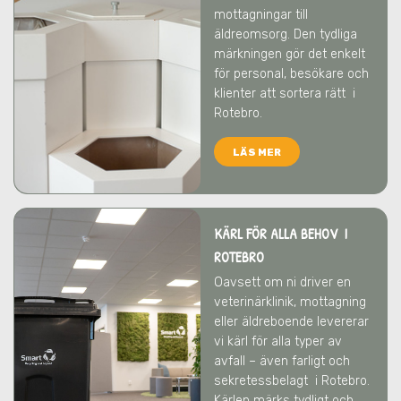
mottagningar till
äldreomsorg. Den tydliga
märkningen gör det enkelt
för personal, besökare och
klienter att sortera rätt
i
Rotebro
.
LÄS MER
KÄRL FÖR ALLA BEHOV I
ROTEBRO
Oavsett om ni driver en
veterinärklinik, mottagning
eller äldreboende levererar
vi kärl för alla typer av
avfall – även farligt och
sekretessbelagt
i Rotebro
.
Kärlen märks tydligt och