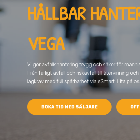
HÅLLBAR HANTER
VEGA
Vi gör avfallshantering trygg och säker för männis
Från farligt avfall och riskavfall till återvinning och
lagkrav med full spårbarhet via eSmart. Lita på os
BOKA TID MED SÄLJARE
OFF