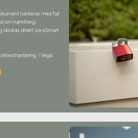
dokument hanteras med full
and om hämtning,
 skickas direkt via eSmart
kretesshantering
i Vega
.