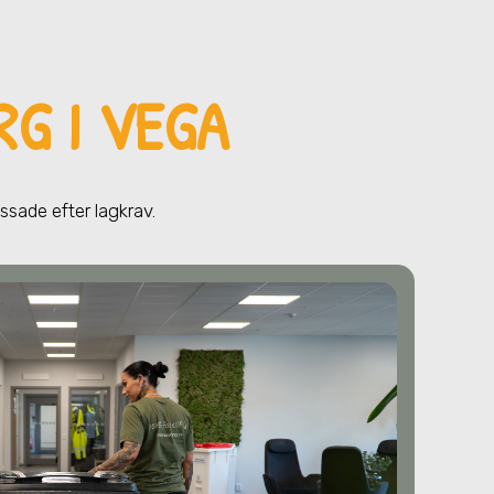
G I VEGA
assade efter lagkrav.