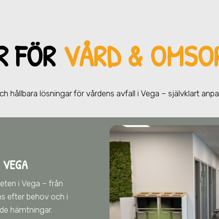
R FÖR
VÅRD & OMSOR
ch hållbara lösningar för vårdens avfall
i Vega
– självklart anp
 VEGA
heten
i Vega
– från
s efter behov och i
de hämtningar.