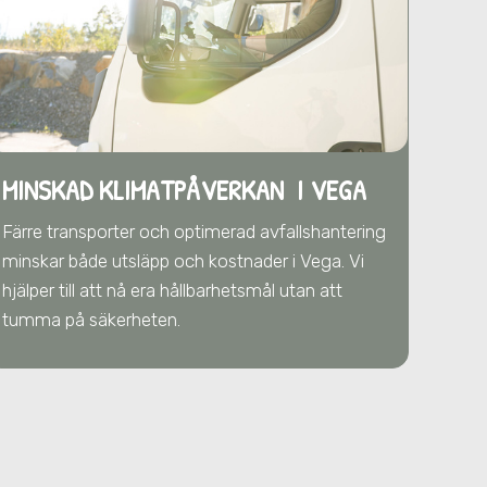
MINSKAD KLIMATPÅVERKAN I VEGA
Färre transporter och optimerad avfallshantering
minskar både utsläpp och kostnader
i Vega
. Vi
hjälper till att nå era hållbarhetsmål utan att
tumma på säkerheten.