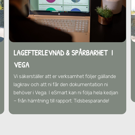
LAGEFTERLEVNAD & SPÅRBARHET I
VEGA
Vi säkerställer att er verksamhet följer gällande
lagkrav och att ni får den dokumentation ni
behöver
i Vega
. I eSmart kan ni följa hela kedjan
– från hämtning till rapport. Tidsbesparande!