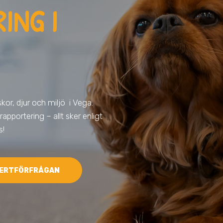
ING I
kor, djur och miljö
i Vega
.
 rapportering – allt sker enligt
s!
ERTFÖRFRÅGAN