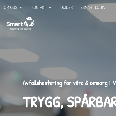
keyboard_arrow_down
keyboard_arrow_down
OM OSS
KONTAKT
GUIDER
ESMART LOGIN
Avfallshantering för vård & omsorg i 
TRYGG, SPÅRBA